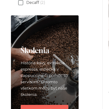
Decaff
(2)