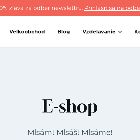
0% zľava za odber newslettru.
Prihlásiť sa na odbe
Veľkoobchod
Blog
Vzdelávanie
K
E-shop
Mlsám! Mlsáš! Mlsáme!