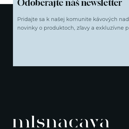
Odoberajte náš newsletter
Pridajte sa k našej komunite kávových na
novinky o produktoch, zľavy a exkluzívne 