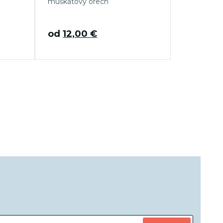
muškátový orech
od
12,00
€