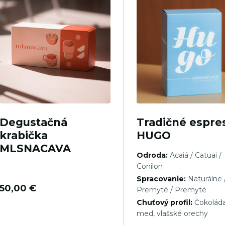
Degustačná
Tradičné espre
krabička
HUGO
MLSNACAVA
Odroda:
Acaiá / Catuai /
Conilon
Spracovanie:
Naturálne 
50,00
€
Premyté / Premyté
Chuťový profil:
Čokoláda
med, vlašské orechy