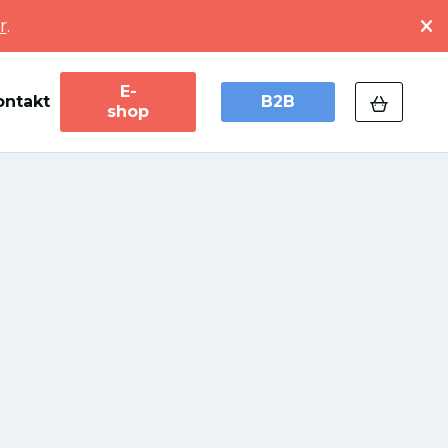
r
.
E-
ontakt
B2B
shop