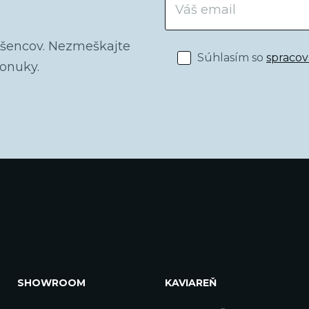
dšencov. Nezmeškajte
Súhlasím so
spraco
ponuky.
SHOWROOM
KAVIAREŇ