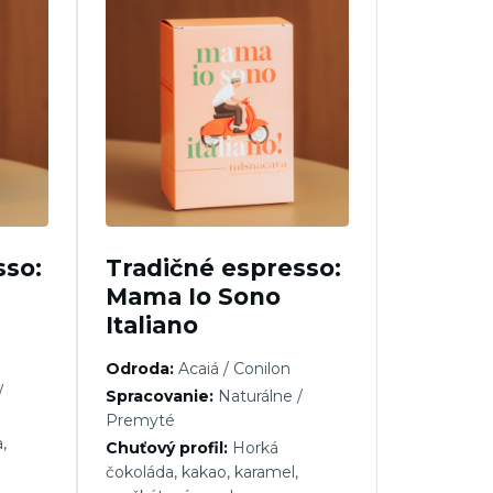
sso:
Tradičné espresso:
Mama Io Sono
Italiano
Odroda:
Acaiá / Conilon
/
Spracovanie:
Naturálne /
Premyté
,
Chuťový profil:
Horká
čokoláda, kakao, karamel,