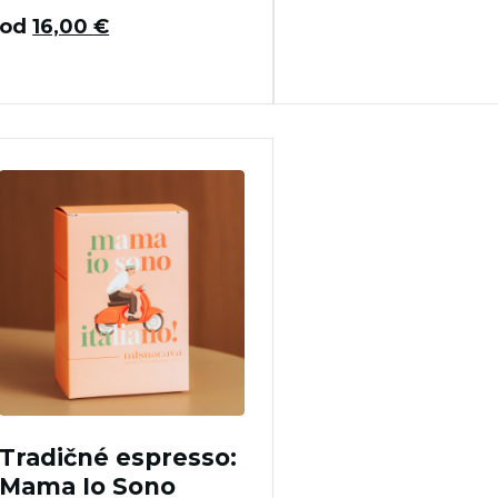
od
16,00
€
Tradičné espresso:
Mama Io Sono