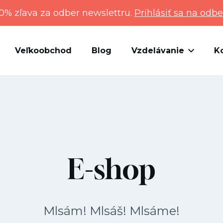
0% zľava za odber newslettru.
Prihlásiť sa na odbe
Veľkoobchod
Blog
Vzdelávanie
K
E-shop
Mlsám! Mlsáš! Mlsáme!