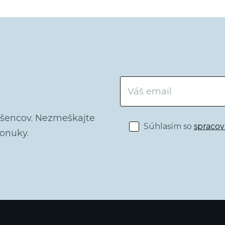
dšencov. Nezmeškajte
Súhlasím so
spraco
ponuky.