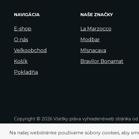
NAVIGÁCIA
NAŠE ZNAČKY
E-shop
La Marzocco
O nás
Modbar
Veľkoobchod
Mlsnacava
Košík
Bravilor Bonamat
Pokladňa
Copyright © 2026 Všetky práva vyhradené
web stránka od
Na našej webstránke používame súbory cookies, aby sme v