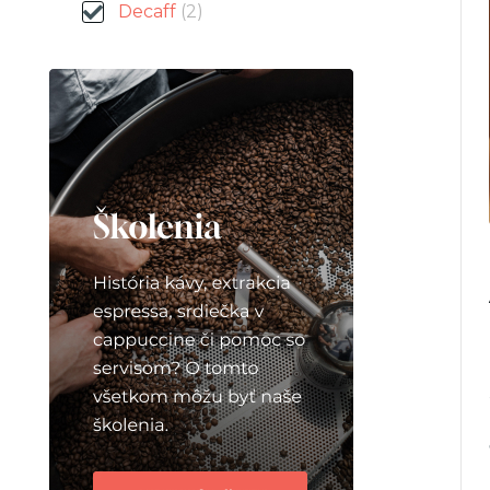
Decaff
(2)