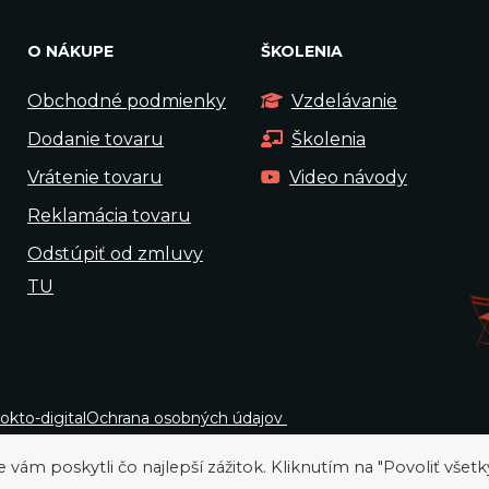
O NÁKUPE
ŠKOLENIA
Obchodné podmienky
Vzdelávanie
Dodanie tovaru
Školenia
Vrátenie tovaru
Video návody
Reklamácia tovaru
Odstúpiť od zmluvy
TU
okto-digital
Ochrana osobných údajov
ám poskytli čo najlepší zážitok. Kliknutím na "Povoliť všetk