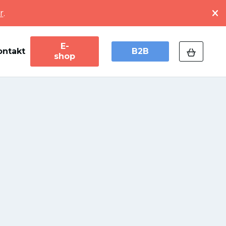
r
.
E-
ontakt
B2B
shop