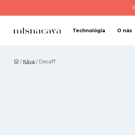
1
Technológia
O nás
/
Káva
/ Decaff