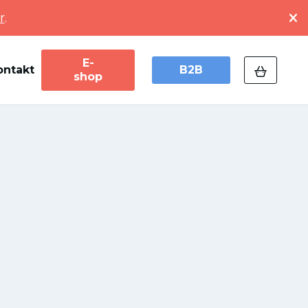
r
.
E-
ontakt
B2B
shop