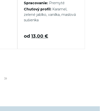
Spracovanie:
Premyté
Chuťový profil:
Karamel,
zelené jablko, vanilka, maslová
sušienka
od
13,00
€