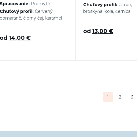
Spracovanie:
Premyté
Chuťový profil:
Citrón,
Chuťový profil:
Červený
broskyňa, kola, černica
pomaranč, čierny čaj, karamel
od
13,00
€
od
14,00
€
tránkovanie
1
2
3
ríspevkov