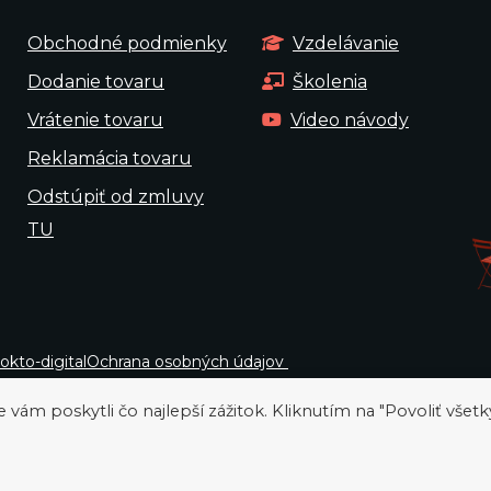
Obchodné podmienky
Vzdelávanie
Dodanie tovaru
Školenia
Vrátenie tovaru
Video návody
Reklamácia tovaru
Odstúpiť od zmluvy
TU
okto-digital
Ochrana osobných údajov
ám poskytli čo najlepší zážitok. Kliknutím na "Povoliť všetk