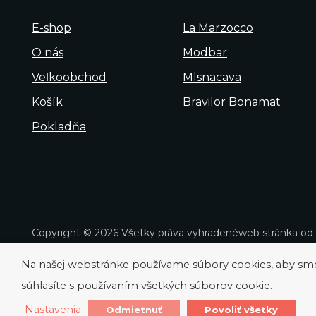
E-shop
La Marzocco
O nás
Modbar
Veľkoobchod
Mlsnacava
Košík
Bravilor Bonamat
Pokladňa
Copyright © 2026 Všetky práva vyhradené
web stránka od
Na našej webstránke používame súbory cookies, aby sme v
súhlasíte s používaním všetkých súborov cookie.
Nastavenia
Odmietnuť
Povoliť všetky