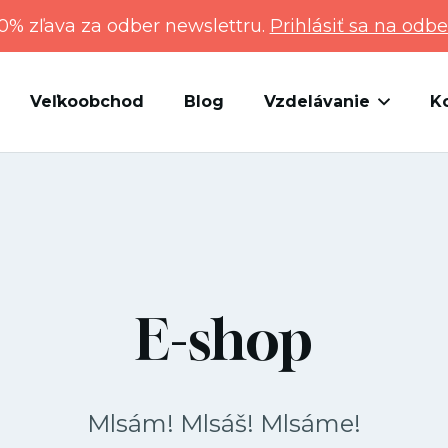
0% zľava za odber newslettru.
Prihlásiť sa na odbe
Veľkoobchod
Blog
Vzdelávanie
K
E-shop
Mlsám! Mlsáš! Mlsáme!