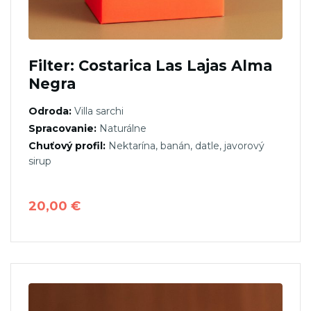
Filter: Costarica Las Lajas Alma
Negra
Odroda:
Villa sarchi
Spracovanie:
Naturálne
Chuťový profil:
Nektarína, banán, datle, javorový
sirup
20,00
€
Tento
produkt
má
viacero