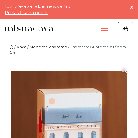
10% zľava za odber newslettru.
Prihlásiť sa na odber
.
/
Káva
/
Moderné espresso
/ Espresso: Guatemala Piedra
Azul