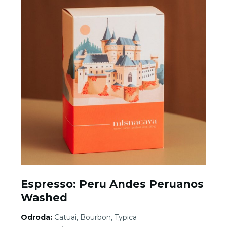
variantov.
Možnosti
si
môžete
vybrať
na
stránke
produktu.
Espresso: Peru Andes Peruanos
Washed
Odroda:
Catuai, Bourbon, Typica