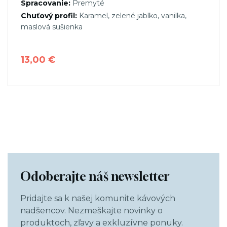
Spracovanie:
Premyté
Chuťový profil:
Karamel, zelené jablko, vanilka,
maslová sušienka
13,00
€
Tento
produkt
má
viacero
variantov.
Možnosti
si
Odoberajte náš newsletter
môžete
vybrať
Pridajte sa k našej komunite kávových
na
nadšencov. Nezmeškajte novinky o
stránke
produktoch, zľavy a exkluzívne ponuky.
produktu.