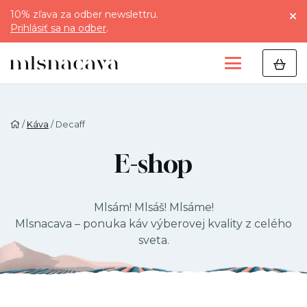
10% zľava za odber newslettru.
Prihlásiť sa na odber
.
/
Káva
/ Decaff
E-shop
Mlsám! Mlsáš! Mlsáme!
Mlsnacava – ponuka káv výberovej kvality z celého
sveta.