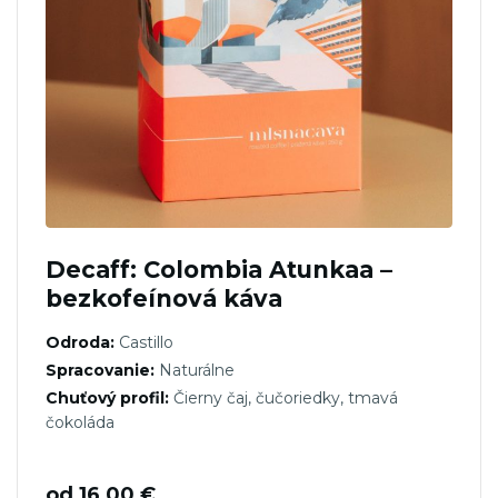
Decaff: Colombia Atunkaa –
bezkofeínová káva
Odroda:
Castillo
Spracovanie:
Naturálne
Chuťový profil:
Čierny čaj, čučoriedky, tmavá
čokoláda
od
16,00
€