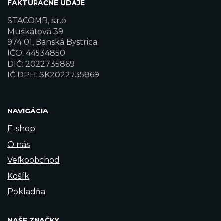
FAKTURAČNÉ ÚDAJE
STACOMB, s.r.o.
Muškátová 39
974 01, Banská Bystrica
IČO: 44534850
DIČ: 2022735869
IČ DPH: SK2022735869
NAVIGÁCIA
E-shop
O nás
Veľkoobchod
Košík
Pokladňa
NAŠE ZNAČKY