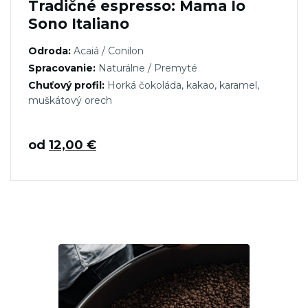
Tradičné espresso: Mama Io
Sono Italiano
Odroda:
Acaiá / Conilon
Spracovanie:
Naturálne / Premyté
Chuťový profil:
Horká čokoláda, kakao, karamel,
muškátový orech
od
12,00
€