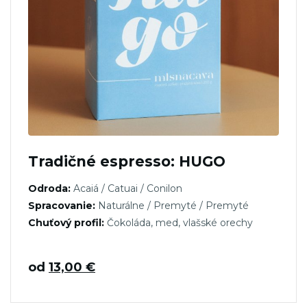
Tradičné espresso: HUGO
Odroda:
Acaiá / Catuai / Conilon
Spracovanie:
Naturálne / Premyté / Premyté
Chuťový profil:
Čokoláda, med, vlašské orechy
od
13,00
€